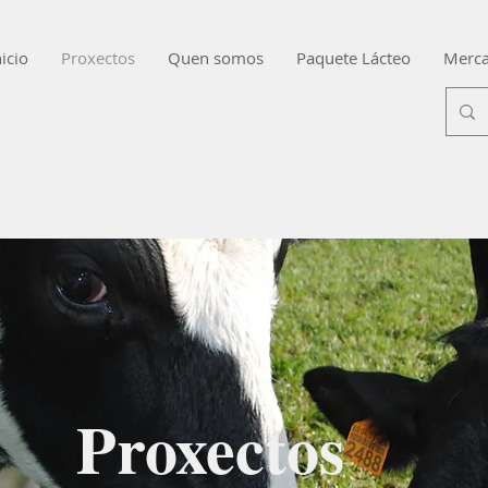
nicio
Proxectos
Quen somos
Paquete Lácteo
Merca
Proxectos